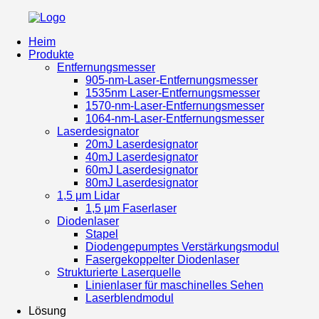
Heim
Produkte
Entfernungsmesser
905-nm-Laser-Entfernungsmesser
1535nm Laser-Entfernungsmesser
1570-nm-Laser-Entfernungsmesser
1064-nm-Laser-Entfernungsmesser
Laserdesignator
20mJ Laserdesignator
40mJ Laserdesignator
60mJ Laserdesignator
80mJ Laserdesignator
1,5 μm Lidar
1,5 μm Faserlaser
Diodenlaser
Stapel
Diodengepumptes Verstärkungsmodul
Fasergekoppelter Diodenlaser
Strukturierte Laserquelle
Linienlaser für maschinelles Sehen
Laserblendmodul
Lösung