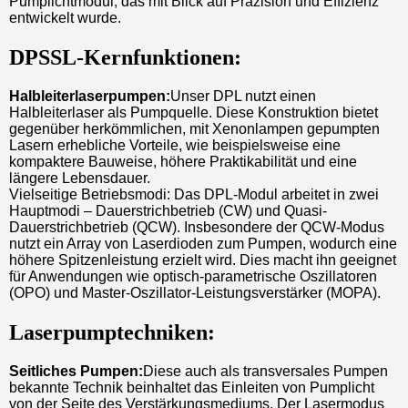
Pumplichtmodul, das mit Blick auf Präzision und Effizienz
entwickelt wurde.
DPSSL-Kernfunktionen:
Halbleiterlaserpumpen:
Unser DPL nutzt einen
Halbleiterlaser als Pumpquelle. Diese Konstruktion bietet
gegenüber herkömmlichen, mit Xenonlampen gepumpten
Lasern erhebliche Vorteile, wie beispielsweise eine
kompaktere Bauweise, höhere Praktikabilität und eine
längere Lebensdauer.
Vielseitige Betriebsmodi: Das DPL-Modul arbeitet in zwei
Hauptmodi – Dauerstrichbetrieb (CW) und Quasi-
Dauerstrichbetrieb (QCW). Insbesondere der QCW-Modus
nutzt ein Array von Laserdioden zum Pumpen, wodurch eine
höhere Spitzenleistung erzielt wird. Dies macht ihn geeignet
für Anwendungen wie optisch-parametrische Oszillatoren
(OPO) und Master-Oszillator-Leistungsverstärker (MOPA).
Laserpumptechniken:
Seitliches Pumpen:
Diese auch als transversales Pumpen
bekannte Technik beinhaltet das Einleiten von Pumplicht
von der Seite des Verstärkungsmediums. Der Lasermodus