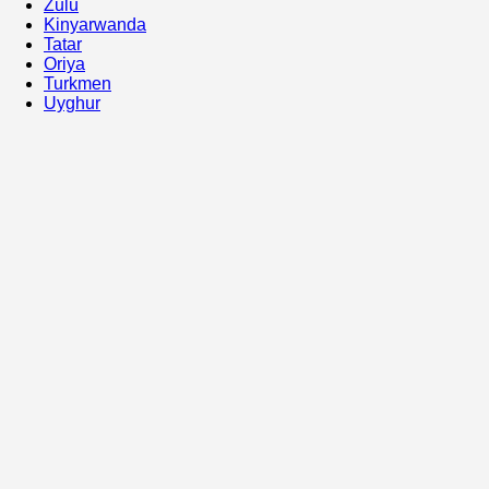
Zulu
Kinyarwanda
Tatar
Oriya
Turkmen
Uyghur