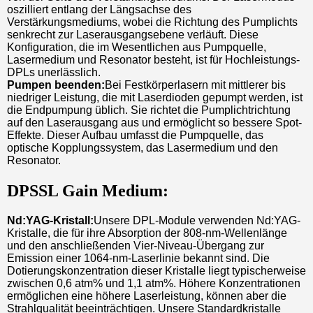
oszilliert entlang der Längsachse des
Verstärkungsmediums, wobei die Richtung des Pumplichts
senkrecht zur Laserausgangsebene verläuft. Diese
Konfiguration, die im Wesentlichen aus Pumpquelle,
Lasermedium und Resonator besteht, ist für Hochleistungs-
DPLs unerlässlich.
Pumpen beenden:
Bei Festkörperlasern mit mittlerer bis
niedriger Leistung, die mit Laserdioden gepumpt werden, ist
die Endpumpung üblich. Sie richtet die Pumplichtrichtung
auf den Laserausgang aus und ermöglicht so bessere Spot-
Effekte. Dieser Aufbau umfasst die Pumpquelle, das
optische Kopplungssystem, das Lasermedium und den
Resonator.
DPSSL Gain Medium:
Nd:YAG-Kristall:
Unsere DPL-Module verwenden Nd:YAG-
Kristalle, die für ihre Absorption der 808-nm-Wellenlänge
und den anschließenden Vier-Niveau-Übergang zur
Emission einer 1064-nm-Laserlinie bekannt sind. Die
Dotierungskonzentration dieser Kristalle liegt typischerweise
zwischen 0,6 atm% und 1,1 atm%. Höhere Konzentrationen
ermöglichen eine höhere Laserleistung, können aber die
Strahlqualität beeinträchtigen. Unsere Standardkristalle