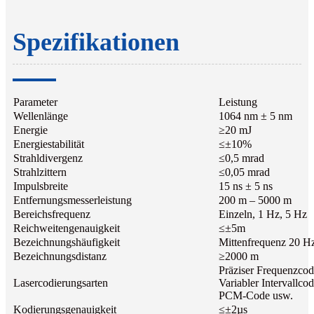
Spezifikationen
Parameter
Leistung
Wellenlänge
1064 nm ± 5 nm
Energie
≥20 mJ
Energiestabilität
≤±10%
Strahldivergenz
≤0,5 mrad
Strahlzittern
≤0,05 mrad
Impulsbreite
15 ns ± 5 ns
Entfernungsmesserleistung
200 m – 5000 m
Bereichsfrequenz
Einzeln, 1 Hz, 5 Hz
Reichweitengenauigkeit
≤±5m
Bezeichnungshäufigkeit
Mittenfrequenz 20 H
Bezeichnungsdistanz
≥2000 m
Präziser Frequenzcod
Lasercodierungsarten
Variabler Intervallcod
PCM-Code usw.
Kodierungsgenauigkeit
≤±2µs