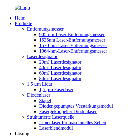
Heim
Produkte
Entfernungsmesser
905-nm-Laser-Entfernungsmesser
1535nm Laser-Entfernungsmesser
1570-nm-Laser-Entfernungsmesser
1064-nm-Laser-Entfernungsmesser
Laserdesignator
20mJ Laserdesignator
40mJ Laserdesignator
60mJ Laserdesignator
80mJ Laserdesignator
1,5 μm Lidar
1,5 μm Faserlaser
Diodenlaser
Stapel
Diodengepumptes Verstärkungsmodul
Fasergekoppelter Diodenlaser
Strukturierte Laserquelle
Linienlaser für maschinelles Sehen
Laserblendmodul
Lösung