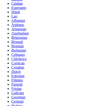
Catalan
Esperanto
Hindi
Lao
Albanian
Amharic
Armenian
Azerbaijani
Belarusian
Bengali
Bosnian
Bulgarian
Cebuano
Chichewa
Corsican
Croatian
Dutch
Estonian
Filipino
Finnish
Frisian
Galician
Georgian
Gujarati
Haitian