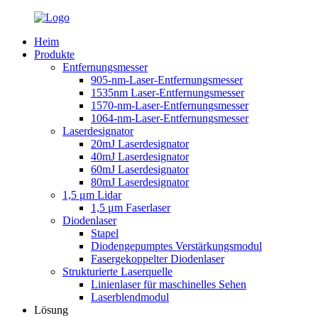
Heim
Produkte
Entfernungsmesser
905-nm-Laser-Entfernungsmesser
1535nm Laser-Entfernungsmesser
1570-nm-Laser-Entfernungsmesser
1064-nm-Laser-Entfernungsmesser
Laserdesignator
20mJ Laserdesignator
40mJ Laserdesignator
60mJ Laserdesignator
80mJ Laserdesignator
1,5 μm Lidar
1,5 μm Faserlaser
Diodenlaser
Stapel
Diodengepumptes Verstärkungsmodul
Fasergekoppelter Diodenlaser
Strukturierte Laserquelle
Linienlaser für maschinelles Sehen
Laserblendmodul
Lösung