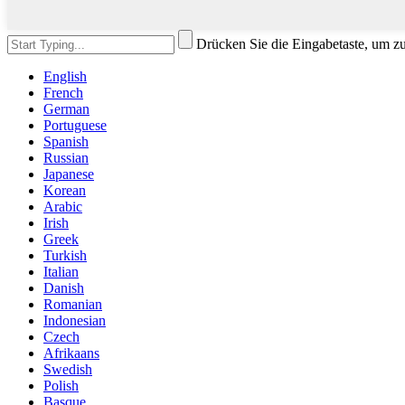
Drücken Sie die Eingabetaste, um z
English
French
German
Portuguese
Spanish
Russian
Japanese
Korean
Arabic
Irish
Greek
Turkish
Italian
Danish
Romanian
Indonesian
Czech
Afrikaans
Swedish
Polish
Basque