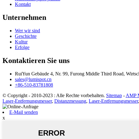
Kontakt
Unternehmen
Wer wir sind
Geschichte
Kultur
Erfolge
Kontaktieren Sie uns
RuiYun Gebäude 4, Nr. 99, Furong Middle Third Road, Wirtsc
sales@lumispot.cn
+86-510-83781808
© Copyright - 2010-2023 : Alle Rechte vorbehalten.
Sitemap
-
AMP M
Laser-Entfernungsmesser
,
Distanzmessung
,
Laser-Entfernungsmesser
E-Mail senden
x