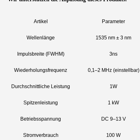
Artikel
Parameter
Wellenlänge
1535 nm ± 3 nm
Impulsbreite (FWHM)
3ns
Wiederholungsfrequenz
0,1–2 MHz (einstellbar)
Durchschnittliche Leistung
1W
Spitzenleistung
1 kW
Betriebsspannung
DC 9–13 V
Stromverbrauch
100 W