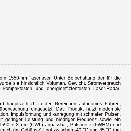
 dem 1550-nm-Faserlaser. Unter Beibehaltung der für die
wurde sie hinsichtlich Volumen, Gewicht, Stromverbrauch
 kompaktesten und energieeffizientesten Laser-Radar-
rd hauptsächlich in den Bereichen autonomes Fahren,
überwachung eingesetzt. Das Produkt nutzt modernste
ation, Impulsformung und -anregung mit schmalen Pulsen,
t geringer Leistung und niedriger Frequenz sowie ein
f 1550 ± 3 nm (CWL) anpassbar, Pulsbreite (FWHM) und
ereich (im Gehäuse) liegt zwischen -40 °C und 85 °C (bei