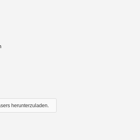
m
asers herunterzuladen.