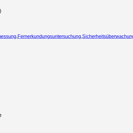
messung
,
Fernerkundungsuntersuchung
,
Sicherheitsüberwachun
e