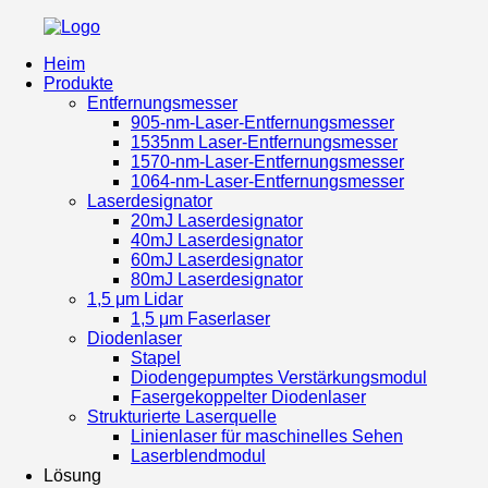
Heim
Produkte
Entfernungsmesser
905-nm-Laser-Entfernungsmesser
1535nm Laser-Entfernungsmesser
1570-nm-Laser-Entfernungsmesser
1064-nm-Laser-Entfernungsmesser
Laserdesignator
20mJ Laserdesignator
40mJ Laserdesignator
60mJ Laserdesignator
80mJ Laserdesignator
1,5 μm Lidar
1,5 μm Faserlaser
Diodenlaser
Stapel
Diodengepumptes Verstärkungsmodul
Fasergekoppelter Diodenlaser
Strukturierte Laserquelle
Linienlaser für maschinelles Sehen
Laserblendmodul
Lösung