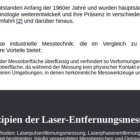
tstanden Anfang der 1960er Jahre und wurden hauptsächl
chnologie weiterentwickelt und ihre Präsenz in verschie
fahrt [
2
] und darüber hinaus.
ose industrielle Messtechnik, die im Vergleich zu
Vorteile bietet:
 der Messoberfläche überflüssig und verhindert so Verformungen
oberfläche, da während der Messung kein physischer Kontakt er
onderen Umgebungen, in denen herkömmliche Messwerkzeuge unp
zipien der Laser-Entfernungsmes
thoden: Laserpulsentfernungsmessung, Laserphasenentfernun
mit bestimmten, häufig verwendeten Messbereichen und Genaui