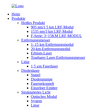
Heim
Produkte
Heißes Produkt
905 nm/1,5 km LRF-Modul
1535 nm/3 km LRF-Modul
F-Serie: 3~15KM LRF-MODUL
Entfernungsmesser
1–15 km Entfernungsmodul
20-km-Entfernungsmodul
Erbium-Laser
Tragbarer Laser-Entfernungsmesser
Lidar
1,5 μm Faserlaser
Diodenlaser
Stapel
Diodenpumpe
Fasergekoppelt
Einzelner Emitter
Strukturiertes Licht
Optisches Modul
System
Linse