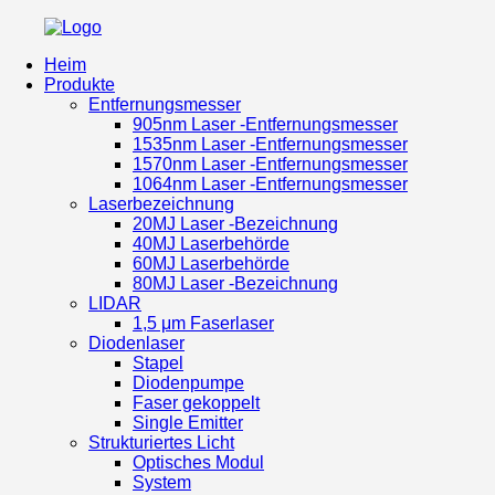
Heim
Produkte
Entfernungsmesser
905nm Laser -Entfernungsmesser
1535nm Laser -Entfernungsmesser
1570nm Laser -Entfernungsmesser
1064nm Laser -Entfernungsmesser
Laserbezeichnung
20MJ Laser -Bezeichnung
40MJ Laserbehörde
60MJ Laserbehörde
80MJ Laser -Bezeichnung
LIDAR
1,5 μm Faserlaser
Diodenlaser
Stapel
Diodenpumpe
Faser gekoppelt
Single Emitter
Strukturiertes Licht
Optisches Modul
System