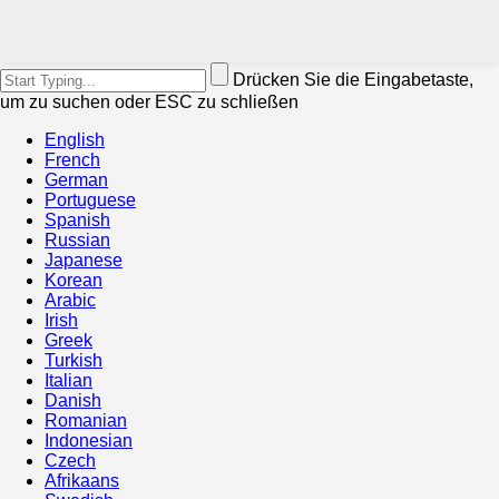
Drücken Sie die Eingabetaste,
um zu suchen oder ESC zu schließen
English
French
German
Portuguese
Spanish
Russian
Japanese
Korean
Arabic
Irish
Greek
Turkish
Italian
Danish
Romanian
Indonesian
Czech
Afrikaans