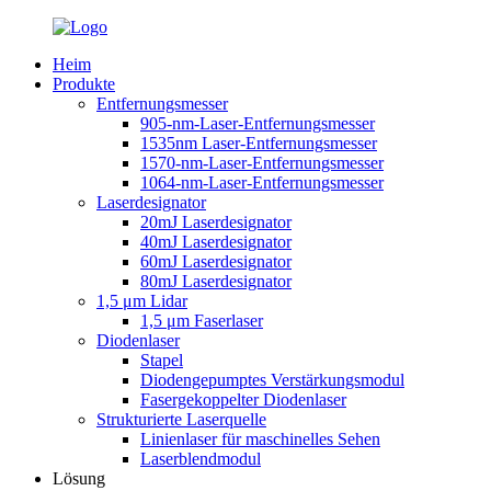
Heim
Produkte
Entfernungsmesser
905-nm-Laser-Entfernungsmesser
1535nm Laser-Entfernungsmesser
1570-nm-Laser-Entfernungsmesser
1064-nm-Laser-Entfernungsmesser
Laserdesignator
20mJ Laserdesignator
40mJ Laserdesignator
60mJ Laserdesignator
80mJ Laserdesignator
1,5 μm Lidar
1,5 μm Faserlaser
Diodenlaser
Stapel
Diodengepumptes Verstärkungsmodul
Fasergekoppelter Diodenlaser
Strukturierte Laserquelle
Linienlaser für maschinelles Sehen
Laserblendmodul
Lösung