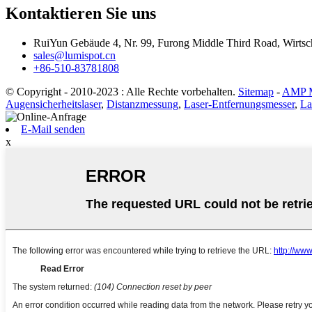
Kontaktieren Sie uns
RuiYun Gebäude 4, Nr. 99, Furong Middle Third Road, Wirtsc
sales@lumispot.cn
+86-510-83781808
© Copyright - 2010-2023 : Alle Rechte vorbehalten.
Sitemap
-
AMP M
Augensicherheitslaser
,
Distanzmessung
,
Laser-Entfernungsmesser
,
La
E-Mail senden
x