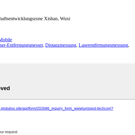
haftsentwicklungszone Xishan, Wuxi
obile
ser-Entfernungsmesser
,
Distanzmessung
,
Laserentfernungsmessung
,