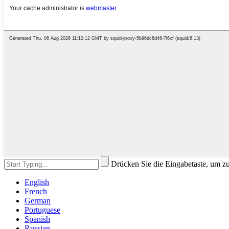
Drücken Sie die Eingabetaste, um z
English
French
German
Portuguese
Spanish
Russian