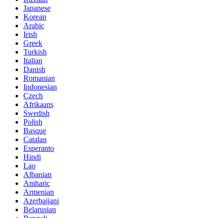
Japanese
Korean
Arabic
Irish
Greek
Turkish
Italian
Danish
Romanian
Indonesian
Czech
Afrikaans
Swedish
Polish
Basque
Catalan
Esperanto
Hindi
Lao
Albanian
Amharic
Armenian
Azerbaijani
Belarusian