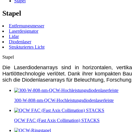
Stapel
Stapel
Entfernungsmesser
Laserdesignator
Lidar
Diodenlaser
Strukturiertes Licht
Stapel
Die Laserdiodenarrays sind in horizontalen, vertik
Hartlöttechnologie verlötet. Dank ihrer kompakten Ba
sich die Diodenlaserarrays für Beleuchtung, Forschun
300-W-808-nm-QCW-Hochleistungsdiodenlaserleiste
QCW FAC (Fast Axis Collimation) STACKS