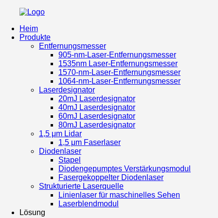
Heim
Produkte
Entfernungsmesser
905-nm-Laser-Entfernungsmesser
1535nm Laser-Entfernungsmesser
1570-nm-Laser-Entfernungsmesser
1064-nm-Laser-Entfernungsmesser
Laserdesignator
20mJ Laserdesignator
40mJ Laserdesignator
60mJ Laserdesignator
80mJ Laserdesignator
1,5 μm Lidar
1,5 μm Faserlaser
Diodenlaser
Stapel
Diodengepumptes Verstärkungsmodul
Fasergekoppelter Diodenlaser
Strukturierte Laserquelle
Linienlaser für maschinelles Sehen
Laserblendmodul
Lösung