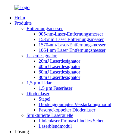
Heim
Produkte
Entfernungsmesser
905-nm-Laser-Entfernungsmesser
1535nm Laser-Entfernungsmesser
1570-nm-Laser-Entfernungsmesser
1064-nm-Laser-Entfernungsmesser
Laserdesignator
20mJ Laserdesignator
40mJ Laserdesignator
60mJ Laserdesignator
80mJ Laserdesignator
1,5 μm Lidar
1,5 μm Faserlaser
Diodenlaser
Stapel
Diodengepumptes Verstärkungsmodul
Fasergekoppelter Diodenlaser
Strukturierte Laserquelle
Linienlaser für maschinelles Sehen
Laserblendmodul
Lösung