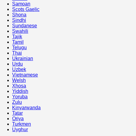
Samoan
Scots Gaelic
Shona
Sindhi
Sundanese
Swahili
Tajik
Tamil
Telugu
Thai
Ukrainian
Urdu
Uzbek
Vietnamese
Welsh
Xhosa
Yiddish
Yoruba
Zulu
Kinyarwanda
Tatar
Oriya
Turkmen
Uyghur