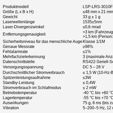
Produktmodell
LSP-LRS-3010F
Größe (L x B x H)
≤48 mm x 21 mm
Gewicht
33 g ± 1 g
Laserwellenlänge
1535±5nm
Laser-Divergenzwinkel
≤0,6 mrad
>3 km (Fahrzeug:
Entfernungsgenauigkeit
>1,5 km (Person:
Sicherheitsniveau für das menschliche Auge
Klasse 1/1M
Genaue Messrate
≥98%
Fehlalarmrate
≤1%
Mehrfachzielerkennung
3 (maximale Anz
Datenschnittstelle
RS422-Seriell-Sc
Versorgungsspannung
DC 5～28 V
Durchschnittlicher Stromverbrauch
≤ 1,5 W (10-Hz-B
Spitzenleistungsaufnahme
≤3W
Standby-Leistung
≤ 0,4W
Stromverbrauch im Schlafmodus
≤ 2 mW
Betriebstemperatur
-40 °C bis +60 °
Lagertemperatur
-55 °C bis +70 °
Auswirkungen
75 g, 6 ms (bis z
Vibration
5–200–5 Hz, 12 m