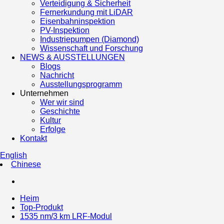
Verteidigung & Sicherheit
Fernerkundung mit LiDAR
Eisenbahninspektion
PV-Inspektion
Industriepumpen (Diamond)
Wissenschaft und Forschung
NEWS & AUSSTELLUNGEN
Blogs
Nachricht
Ausstellungsprogramm
Unternehmen
Wer wir sind
Geschichte
Kultur
Erfolge
Kontakt
English
Chinese
Heim
Top-Produkt
1535 nm/3 km LRF-Modul