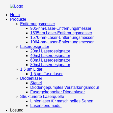
Heim
Produkte
Entfernungsmesser
905-nm-Laser-Entfernungsmesser
1535nm Laser-Entfernungsmesser
1570-nm-Laser-Entfernungsmesser
1064-nm-Laser-Entfernungsmesser
Laserdesignator
20mJ Laserdesignator
40mJ Laserdesignator
60mJ Laserdesignator
80mJ Laserdesignator
1,5 μm Lidar
1,5 μm Faserlaser
Diodenlaser
Stapel
Diodengepumptes Verstärkungsmodul
Fasergekoppelter Diodenlaser
Strukturierte Laserquelle
Linienlaser für maschinelles Sehen
Laserblendmodul
Lösung