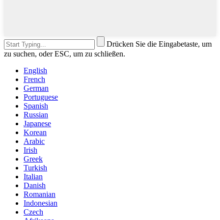
Drücken Sie die Eingabetaste, um
zu suchen, oder ESC, um zu schließen.
English
French
German
Portuguese
Spanish
Russian
Japanese
Korean
Arabic
Irish
Greek
Turkish
Italian
Danish
Romanian
Indonesian
Czech