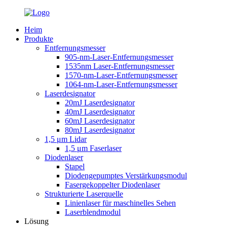
Heim
Produkte
Entfernungsmesser
905-nm-Laser-Entfernungsmesser
1535nm Laser-Entfernungsmesser
1570-nm-Laser-Entfernungsmesser
1064-nm-Laser-Entfernungsmesser
Laserdesignator
20mJ Laserdesignator
40mJ Laserdesignator
60mJ Laserdesignator
80mJ Laserdesignator
1,5 μm Lidar
1,5 μm Faserlaser
Diodenlaser
Stapel
Diodengepumptes Verstärkungsmodul
Fasergekoppelter Diodenlaser
Strukturierte Laserquelle
Linienlaser für maschinelles Sehen
Laserblendmodul
Lösung