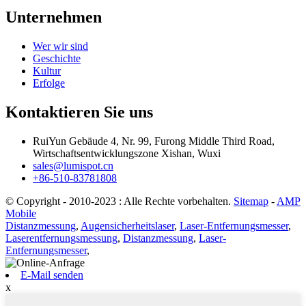
Unternehmen
Wer wir sind
Geschichte
Kultur
Erfolge
Kontaktieren Sie uns
RuiYun Gebäude 4, Nr. 99, Furong Middle Third Road,
Wirtschaftsentwicklungszone Xishan, Wuxi
sales@lumispot.cn
+86-510-83781808
© Copyright - 2010-2023 : Alle Rechte vorbehalten.
Sitemap
-
AMP
Mobile
Distanzmessung
,
Augensicherheitslaser
,
Laser-Entfernungsmesser
,
Laserentfernungsmessung
,
Distanzmessung
,
Laser-
Entfernungsmesser
,
E-Mail senden
x