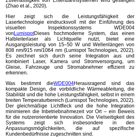
Zuverlässigkeit von Eisenbahnsystemen wird gesteigert
(Zhao et al., 2020).
Hier zeigt sich die Leistungsfähigkeit der
Lasertechnologie eindrucksvoll mit der Einführung des
visuellen Inspektionssystems WDE004
von
Lumispot
Dieses hochmoderne System, das einen
Halbleiterlaser als Lichtquelle nutzt, bietet eine
Ausgangsleistung von 15–50 W und Wellenlängen von
808 nm/915 nm/1064 nm (Lumispot Technologies, 2022).
Es zeichnet sich durch seine Integration aus und
kombiniert Laser, Kamera und Stromversorgung, um
Gleise, Fahrzeuge und Stromabnehmer effizient zu
erkennen.
Was bestimmt die
WDE004
Herausragend sind das
kompakte Design, die vorbildliche Wärmeableitung, die
Stabilität und die hohe Leistungsfähigkeit, selbst in einem
breiten Temperaturbereich (Lumispot Technologies, 2022).
Der gleichmäßige Lichtfleck und die hohe Integration
minimieren die Inbetriebnahmezeit vor Ort – ein Beweis
für die nutzerorientierte Innovation. Die Vielseitigkeit des
Systems zeigt sich insbesondere in den
Anpassungsmöglichkeiten, die auf spezifische
Kundenbedürfnisse zugeschnitten sind.