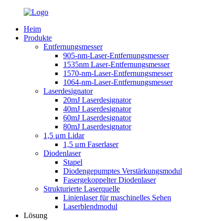
Heim
Produkte
Entfernungsmesser
905-nm-Laser-Entfernungsmesser
1535nm Laser-Entfernungsmesser
1570-nm-Laser-Entfernungsmesser
1064-nm-Laser-Entfernungsmesser
Laserdesignator
20mJ Laserdesignator
40mJ Laserdesignator
60mJ Laserdesignator
80mJ Laserdesignator
1,5 μm Lidar
1,5 μm Faserlaser
Diodenlaser
Stapel
Diodengepumptes Verstärkungsmodul
Fasergekoppelter Diodenlaser
Strukturierte Laserquelle
Linienlaser für maschinelles Sehen
Laserblendmodul
Lösung