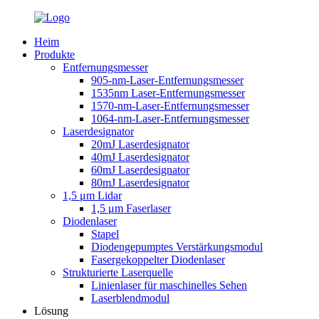
Heim
Produkte
Entfernungsmesser
905-nm-Laser-Entfernungsmesser
1535nm Laser-Entfernungsmesser
1570-nm-Laser-Entfernungsmesser
1064-nm-Laser-Entfernungsmesser
Laserdesignator
20mJ Laserdesignator
40mJ Laserdesignator
60mJ Laserdesignator
80mJ Laserdesignator
1,5 μm Lidar
1,5 μm Faserlaser
Diodenlaser
Stapel
Diodengepumptes Verstärkungsmodul
Fasergekoppelter Diodenlaser
Strukturierte Laserquelle
Linienlaser für maschinelles Sehen
Laserblendmodul
Lösung