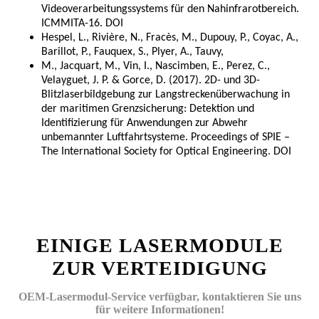
Videoverarbeitungssystems für den Nahinfrarotbereich.
ICMMITA-16. DOI
Hespel, L., Rivière, N., Fracès, M., Dupouy, P., Coyac, A.,
Barillot, P., Fauquex, S., Plyer, A., Tauvy,
M., Jacquart, M., Vin, I., Nascimben, E., Perez, C.,
Velayguet, J. P. & Gorce, D. (2017). 2D- und 3D-
Blitzlaserbildgebung zur Langstreckenüberwachung in
der maritimen Grenzsicherung: Detektion und
Identifizierung für Anwendungen zur Abwehr
unbemannter Luftfahrtsysteme. Proceedings of SPIE –
The International Society for Optical Engineering. DOI
EINIGE LASERMODULE
ZUR VERTEIDIGUNG
OEM-Lasermodul-Service verfügbar, kontaktieren Sie uns
für weitere Informationen!