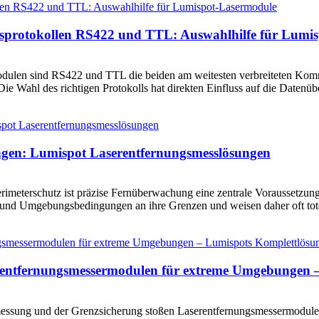
sprotokollen RS422 und TTL: Auswahlhilfe für Lumi
dulen sind RS422 und TTL die beiden am weitesten verbreiteten Kommun
 Wahl des richtigen Protokolls hat direkten Einfluss auf die Datenüb
ungen: Lumispot Laserentfernungsmesslösungen
erimeterschutz ist präzise Fernüberwachung eine zentrale Voraussetzun
und Umgebungsbedingungen an ihre Grenzen und weisen daher oft to
rentfernungsmessermodulen für extreme Umgebungen 
essung und der Grenzsicherung stoßen Laserentfernungsmessermodule