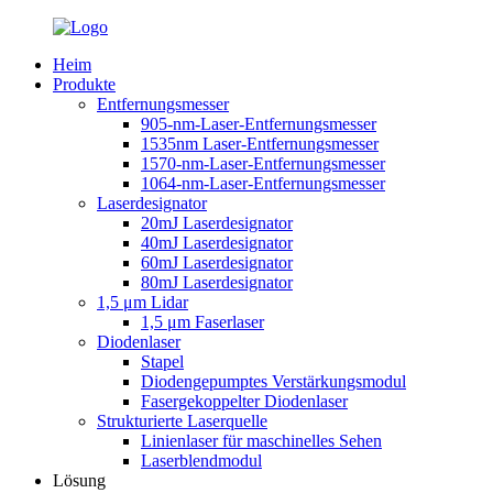
Heim
Produkte
Entfernungsmesser
905-nm-Laser-Entfernungsmesser
1535nm Laser-Entfernungsmesser
1570-nm-Laser-Entfernungsmesser
1064-nm-Laser-Entfernungsmesser
Laserdesignator
20mJ Laserdesignator
40mJ Laserdesignator
60mJ Laserdesignator
80mJ Laserdesignator
1,5 μm Lidar
1,5 μm Faserlaser
Diodenlaser
Stapel
Diodengepumptes Verstärkungsmodul
Fasergekoppelter Diodenlaser
Strukturierte Laserquelle
Linienlaser für maschinelles Sehen
Laserblendmodul
Lösung