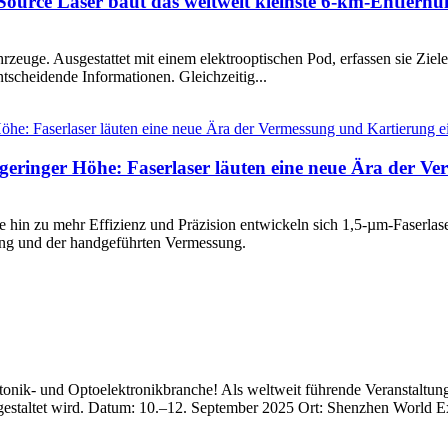
Source Laser baut das weltweit kleinste 6-km-Entfer
euge. Ausgestattet mit einem elektrooptischen Pod, erfassen sie Ziele
scheidende Informationen. Gleichzeitig...
geringer Höhe: Faserlaser läuten eine neue Ära der V
hin zu mehr Effizienz und Präzision entwickeln sich 1,5-µm-Faserlas
ng und der handgeführten Vermessung.
otonik- und Optoelektronikbranche! Als weltweit führende Veranstaltun
estaltet wird. Datum: 10.–12. September 2025 Ort: Shenzhen World Ex