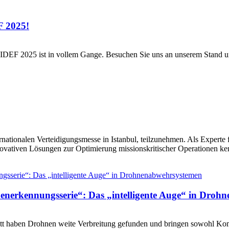
F 2025!
IDEF 2025 ist in vollem Gange. Besuchen Sie uns an unserem Stand und
rnationalen Verteidigungsmesse in Istanbul, teilzunehmen. Als Experte fü
ovativen Lösungen zur Optimierung missionskritischer Operationen kenn
nerkennungsserie“: Das „intelligente Auge“ in Droh
ritt haben Drohnen weite Verbreitung gefunden und bringen sowohl Komf