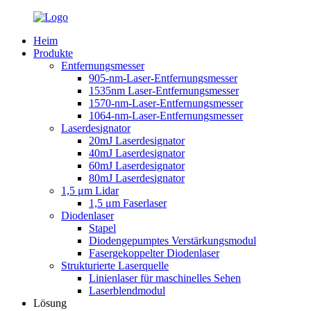
Heim
Produkte
Entfernungsmesser
905-nm-Laser-Entfernungsmesser
1535nm Laser-Entfernungsmesser
1570-nm-Laser-Entfernungsmesser
1064-nm-Laser-Entfernungsmesser
Laserdesignator
20mJ Laserdesignator
40mJ Laserdesignator
60mJ Laserdesignator
80mJ Laserdesignator
1,5 μm Lidar
1,5 μm Faserlaser
Diodenlaser
Stapel
Diodengepumptes Verstärkungsmodul
Fasergekoppelter Diodenlaser
Strukturierte Laserquelle
Linienlaser für maschinelles Sehen
Laserblendmodul
Lösung