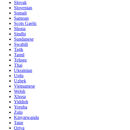
Slovak
Slovenian
Somali
Samoan
Scots Gaelic
Shona
Sindhi
Sundanese
Swahili
Tajik
Tamil
Telugu
Thai
Ukrainian
Urdu
Uzbek
Vietnamese
Welsh
Xhosa
Yiddish
Yoruba
Zulu
Kinyarwanda
Tatar
Oriya