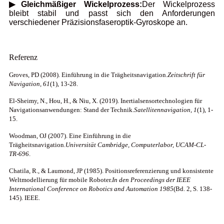
▶Gleichmäßiger Wickelprozess:
Der Wickelprozess
bleibt stabil und passt sich den Anforderungen
verschiedener Präzisionsfaseroptik-Gyroskope an.
Referenz
Groves, PD (2008). Einführung in die Trägheitsnavigation.
Zeitschrift für
Navigation, 61
(1), 13-28.
El-Sheimy, N., Hou, H., & Niu, X. (2019). Inertialsensortechnologien für
Navigationsanwendungen: Stand der Technik.
Satellitennavigation, 1
(1), 1-
15.
Woodman, OJ (2007). Eine Einführung in die
Trägheitsnavigation.
Universität Cambridge, Computerlabor, UCAM-CL-
TR-696
.
Chatila, R., & Laumond, JP (1985). Positionsreferenzierung und konsistente
Weltmodellierung für mobile Roboter.
In den Proceedings der IEEE
International Conference on Robotics and Automation 1985
(Bd. 2, S. 138-
145). IEEE.