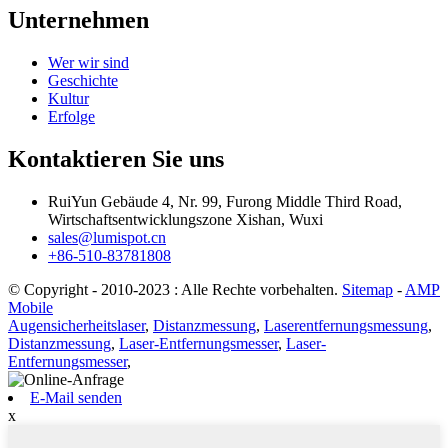
Unternehmen
Wer wir sind
Geschichte
Kultur
Erfolge
Kontaktieren Sie uns
RuiYun Gebäude 4, Nr. 99, Furong Middle Third Road,
Wirtschaftsentwicklungszone Xishan, Wuxi
sales@lumispot.cn
+86-510-83781808
© Copyright - 2010-2023 : Alle Rechte vorbehalten.
Sitemap
-
AMP
Mobile
Augensicherheitslaser
,
Distanzmessung
,
Laserentfernungsmessung
,
Distanzmessung
,
Laser-Entfernungsmesser
,
Laser-
Entfernungsmesser
,
E-Mail senden
x