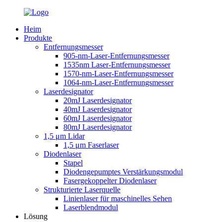
Heim
Produkte
Entfernungsmesser
905-nm-Laser-Entfernungsmesser
1535nm Laser-Entfernungsmesser
1570-nm-Laser-Entfernungsmesser
1064-nm-Laser-Entfernungsmesser
Laserdesignator
20mJ Laserdesignator
40mJ Laserdesignator
60mJ Laserdesignator
80mJ Laserdesignator
1,5 μm Lidar
1,5 μm Faserlaser
Diodenlaser
Stapel
Diodengepumptes Verstärkungsmodul
Fasergekoppelter Diodenlaser
Strukturierte Laserquelle
Linienlaser für maschinelles Sehen
Laserblendmodul
Lösung