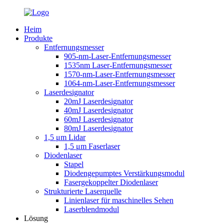
Heim
Produkte
Entfernungsmesser
905-nm-Laser-Entfernungsmesser
1535nm Laser-Entfernungsmesser
1570-nm-Laser-Entfernungsmesser
1064-nm-Laser-Entfernungsmesser
Laserdesignator
20mJ Laserdesignator
40mJ Laserdesignator
60mJ Laserdesignator
80mJ Laserdesignator
1,5 μm Lidar
1,5 μm Faserlaser
Diodenlaser
Stapel
Diodengepumptes Verstärkungsmodul
Fasergekoppelter Diodenlaser
Strukturierte Laserquelle
Linienlaser für maschinelles Sehen
Laserblendmodul
Lösung