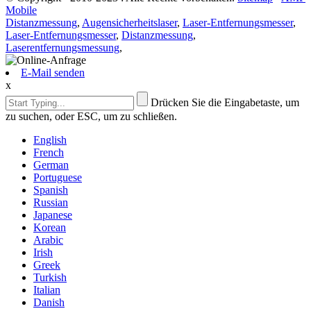
Mobile
Distanzmessung
,
Augensicherheitslaser
,
Laser-Entfernungsmesser
,
Laser-Entfernungsmesser
,
Distanzmessung
,
Laserentfernungsmessung
,
E-Mail senden
x
Drücken Sie die Eingabetaste, um
zu suchen, oder ESC, um zu schließen.
English
French
German
Portuguese
Spanish
Russian
Japanese
Korean
Arabic
Irish
Greek
Turkish
Italian
Danish