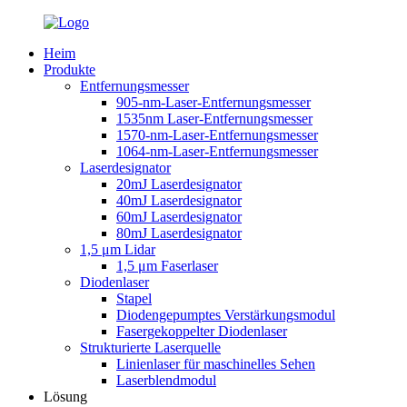
Heim
Produkte
Entfernungsmesser
905-nm-Laser-Entfernungsmesser
1535nm Laser-Entfernungsmesser
1570-nm-Laser-Entfernungsmesser
1064-nm-Laser-Entfernungsmesser
Laserdesignator
20mJ Laserdesignator
40mJ Laserdesignator
60mJ Laserdesignator
80mJ Laserdesignator
1,5 μm Lidar
1,5 μm Faserlaser
Diodenlaser
Stapel
Diodengepumptes Verstärkungsmodul
Fasergekoppelter Diodenlaser
Strukturierte Laserquelle
Linienlaser für maschinelles Sehen
Laserblendmodul
Lösung