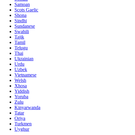
Samoan
Scots Gaelic
Shona
Sindhi
Sundanese
Swahili
Tajik
Tamil
Telugu
Thai
Ukrainian
Urdu
Uzbek
Vietnamese
Welsh
Xhosa
Yiddish
Yoruba
Zulu
Kinyarwanda
Tatar
Oriya
Turkmen
Uyghur