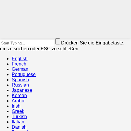
Drücken Sie die Eingabetaste,
um zu suchen oder ESC zu schließen
English
French
German
Portuguese
Spanish
Russian
Japanese
Korean
Arabic
Irish
Greek
Turkish
Italian
Danish