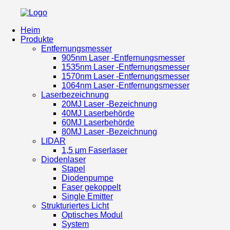
Heim
Produkte
Entfernungsmesser
905nm Laser -Entfernungsmesser
1535nm Laser -Entfernungsmesser
1570nm Laser -Entfernungsmesser
1064nm Laser -Entfernungsmesser
Laserbezeichnung
20MJ Laser -Bezeichnung
40MJ Laserbehörde
60MJ Laserbehörde
80MJ Laser -Bezeichnung
LIDAR
1,5 μm Faserlaser
Diodenlaser
Stapel
Diodenpumpe
Faser gekoppelt
Single Emitter
Strukturiertes Licht
Optisches Modul
System