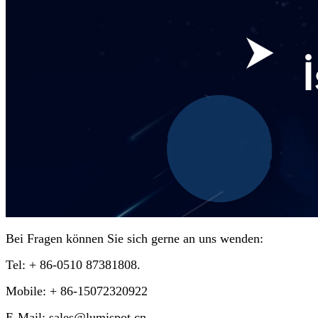
Bei Fragen können Sie sich gerne an uns wenden:
Tel
:
+ 86-0510 87381808.
Mobile
:
+ 86-15072320922
E-Mail
:
sales@lumispot.cn