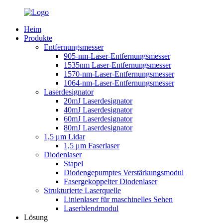
Heim
Produkte
Entfernungsmesser
905-nm-Laser-Entfernungsmesser
1535nm Laser-Entfernungsmesser
1570-nm-Laser-Entfernungsmesser
1064-nm-Laser-Entfernungsmesser
Laserdesignator
20mJ Laserdesignator
40mJ Laserdesignator
60mJ Laserdesignator
80mJ Laserdesignator
1,5 μm Lidar
1,5 μm Faserlaser
Diodenlaser
Stapel
Diodengepumptes Verstärkungsmodul
Fasergekoppelter Diodenlaser
Strukturierte Laserquelle
Linienlaser für maschinelles Sehen
Laserblendmodul
Lösung