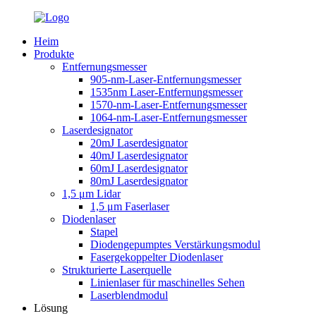
Heim
Produkte
Entfernungsmesser
905-nm-Laser-Entfernungsmesser
1535nm Laser-Entfernungsmesser
1570-nm-Laser-Entfernungsmesser
1064-nm-Laser-Entfernungsmesser
Laserdesignator
20mJ Laserdesignator
40mJ Laserdesignator
60mJ Laserdesignator
80mJ Laserdesignator
1,5 μm Lidar
1,5 μm Faserlaser
Diodenlaser
Stapel
Diodengepumptes Verstärkungsmodul
Fasergekoppelter Diodenlaser
Strukturierte Laserquelle
Linienlaser für maschinelles Sehen
Laserblendmodul
Lösung