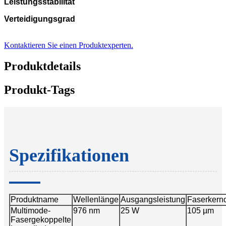
Leistungsstabilität
Verteidigungsgrad
Kontaktieren Sie einen Produktexperten.
Produktdetails
Produkt-Tags
Spezifikationen
Produktname
Wellenlänge
Ausgangsleistung
Faserkern
Multimode-
976 nm
25 W
105 µm
Fasergekoppelte